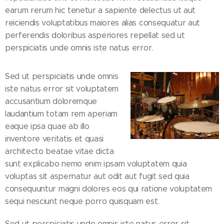
earum rerum hic tenetur a sapiente delectus ut aut
reiciendis voluptatibus maiores alias consequatur aut
perferendis doloribus asperiores repellat sed ut
perspiciatis unde omnis iste natus error.
Sed ut perspiciatis unde omnis
iste natus error sit voluptatem
accusantium doloremque
laudantium totam rem aperiam
eaque ipsa quae ab illo
inventore veritatis et quasi
architecto beatae vitae dicta
sunt explicabo nemo enim ipsam voluptatem quia
voluptas sit aspernatur aut odit aut fugit sed quia
consequuntur magni dolores eos qui ratione voluptatem
sequi nesciunt neque porro quisquam est.
Sed ut perspiciatis unde omnis iste natus error sit